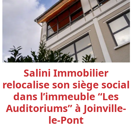
Salini Immobilier
relocalise son siège social
dans l’immeuble “Les
Auditoriums” à Joinville-
le-Pont