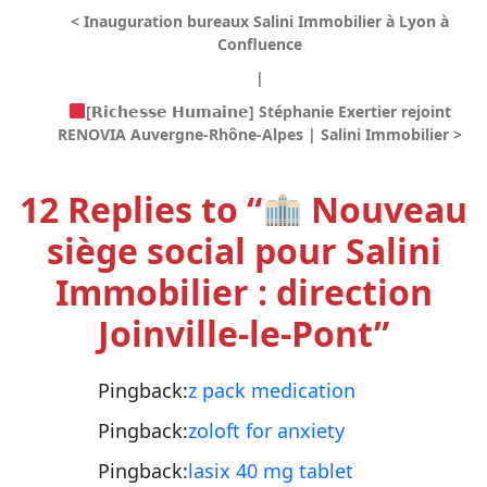
<
Inauguration bureaux Salini Immobilier à Lyon à
Confluence
|
[𝗥𝗶𝗰𝗵𝗲𝘀𝘀𝗲 𝗛𝘂𝗺𝗮𝗶𝗻𝗲] Stéphanie Exertier rejoint
RENOVIA Auvergne-Rhône-Alpes | Salini Immobilier
>
12 Replies to “
Nouveau
siège social pour Salini
Immobilier : direction
Joinville-le-Pont”
Pingback:
z pack medication
Pingback:
zoloft for anxiety
Pingback:
lasix 40 mg tablet