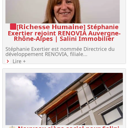
[𝗥𝗶𝗰𝗵𝗲𝘀𝘀𝗲 𝗛𝘂𝗺𝗮𝗶𝗻𝗲] Stéphanie
Exertier rejoint RENOVIA Auvergne-
Rhône-Alpes | Salini Immobilier
Stéphanie Exertier est nommée Directrice du
développement RENOVIA, filiale...
Lire +