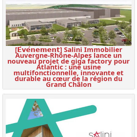
[𝗘́𝘃𝗲́𝗻𝗲𝗺𝗲𝗻𝘁] Salini Immobilier
Auvergne-Rhône-Alpes lance un
nouveau projet de giga factory pour
Atlantic : une usine
multifonctionnelle, innovante et
durable au cœur de la région du
Grand Châlon
Salini Immobilier Auvergne-Rhône-Alpes
poursuit son engagement en matière
d’innovation...
Lire +