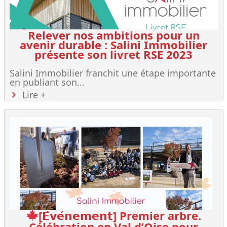
Relever nos ambitions pour un
avenir durable : Salini Immobilier
présente son livret RSE 2023
Salini Immobilier franchit une étape importante
en publiant son...
Lire +
[𝗘́𝘃𝗲́𝗻𝗲𝗺𝗲𝗻𝘁] Premier arbre.
Célébration en Val d’Oise pour