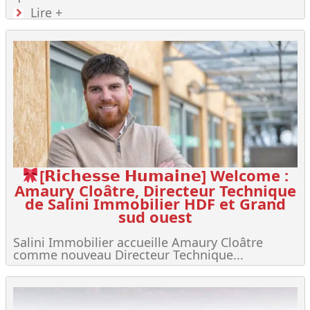
Lire +
[𝗥𝗶𝗰𝗵𝗲𝘀𝘀𝗲 𝗛𝘂𝗺𝗮𝗶𝗻𝗲] Welcome :
Amaury Cloâtre, Directeur Technique
de Salini Immobilier HDF et Grand
sud ouest
Salini Immobilier accueille Amaury Cloâtre
comme nouveau Directeur Technique...
Lire +