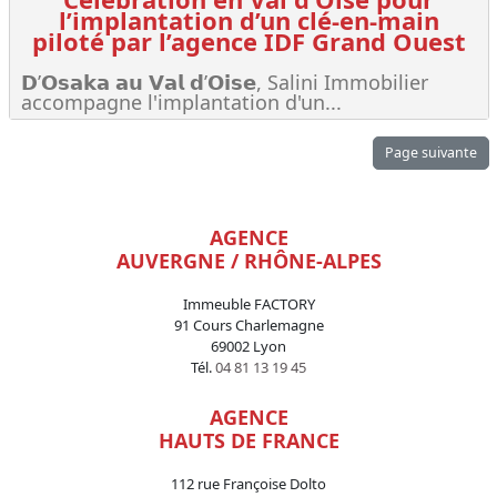
l’implantation d’un clé-en-main
piloté par l’agence IDF Grand Ouest
𝗗’𝗢𝘀𝗮𝗸𝗮 𝗮𝘂 𝗩𝗮𝗹 𝗱’𝗢𝗶𝘀𝗲, Salini Immobilier
accompagne l'implantation d'un...
Lire +
Page suivante
AGENCE
AUVERGNE / RHÔNE-ALPES
Immeuble FACTORY
91 Cours Charlemagne
69002 Lyon
Tél.
04 81 13 19 45
AGENCE
HAUTS DE FRANCE
112 rue Françoise Dolto