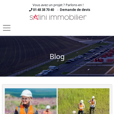
Vous avez un projet ? Parlons-en !
01 48 38 70 40
-
Demande de devis
Skip to main content
Blog