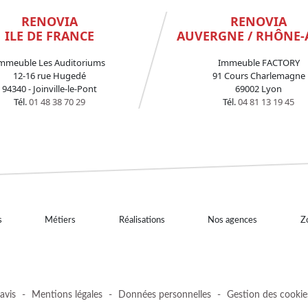
RENOVIA
RENOVIA
ILE DE FRANCE
AUVERGNE / RHÔNE-
mmeuble Les Auditoriums
Immeuble FACTORY
12-16 rue Hugedé
91 Cours Charlemagne
94340 - Joinville-le-Pont
69002 Lyon
Tél.
01 48 38 70 29
Tél.
04 81 13 19 45
s
Métiers
Réalisations
Nos agences
Zo
avis
-
Mentions légales
-
Données personnelles
-
Gestion des cookie