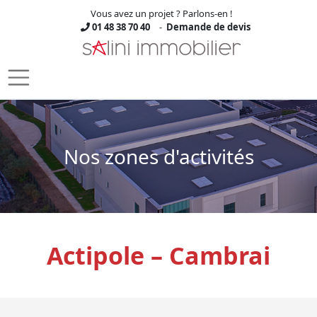
Vous avez un projet ? Parlons-en !
01 48 38 70 40
-
Demande de devis
Skip to main content
Nos zones d'activités
Actipole – Cambrai