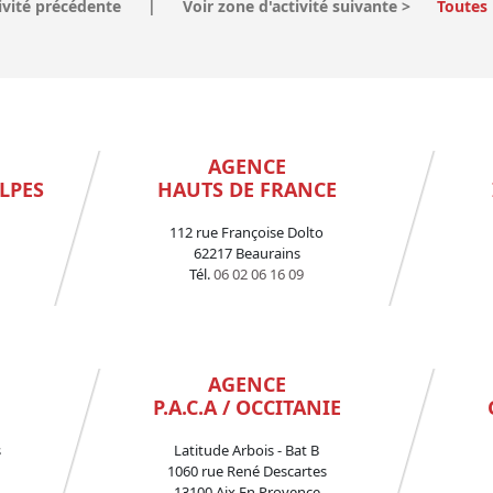
ivité précédente
|
Voir zone d'activité suivante
>
Toutes 
AGENCE
LPES
HAUTS DE FRANCE
112 rue Françoise Dolto
62217 Beaurains
Tél.
06 02 06 16 09
AGENCE
P.A.C.A / OCCITANIE
s
Latitude Arbois - Bat B
1060 rue René Descartes
13100 Aix En Provence