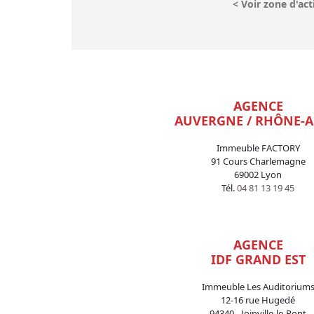
<
Voir zone d'act
AGENCE
AUVERGNE / RHÔNE-A
Immeuble FACTORY
91 Cours Charlemagne
69002 Lyon
Tél.
04 81 13 19 45
AGENCE
IDF GRAND EST
Immeuble Les Auditorium
12-16 rue Hugedé
94340 - Joinville-le-Pont