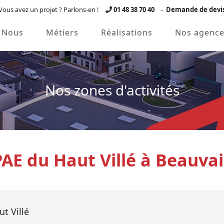
Vous avez un projet ? Parlons-en !
01 48 38 70 40
-
Demande de devi
Nous
Métiers
Réalisations
Nos agence
Nos zones d'activités
PAE du Haut Villé à Beauvai
t Villé