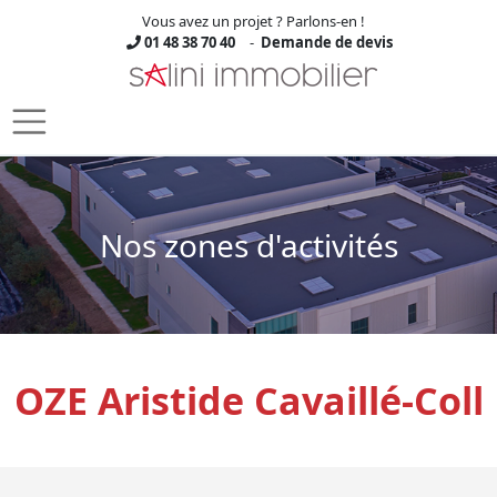
Vous avez un projet ? Parlons-en !
01 48 38 70 40
-
Demande de devis
Skip to main content
Nos zones d'activités
OZE Aristide Cavaillé-Coll