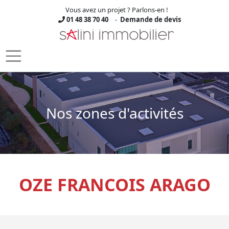
Vous avez un projet ? Parlons-en !
01 48 38 70 40
-
Demande de devis
Skip to main content
Nos zones d'activités
OZE FRANCOIS ARAGO