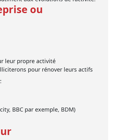
eprise ou
r leur propre activité
liciterons pour rénover leurs actifs
:
rcity, BBC par exemple, BDM)
zur