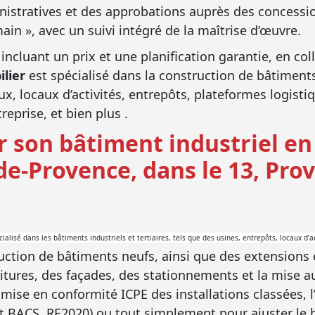
nistratives et des approbations auprès des concessi
main », avec un suivi intégré de la maîtrise d’œuvre.
cluant un prix et une planification garantie, en col
ilier
est spécialisé dans la construction de bâtiment
, locaux d’activités, entrepôts, plateformes logist
eprise, et bien plus .
 son bâtiment industriel en 
e-Provence, dans le 13, Pro
ialisé dans les bâtiments industriels et tertiaires, tels que des usines, entrepôts, locaux d’
uction de bâtiments neufs, ainsi que des extensions
toitures, des façades, des stationnements et la mise 
ise en conformité ICPE des installations classées, 
 BACS, RE2020) ou tout simplement pour ajuster le bâ