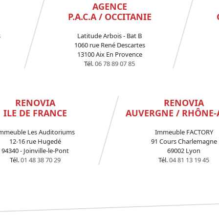
AGENCE
P.A.C.A / OCCITANIE
s
Latitude Arbois - Bat B
1060 rue René Descartes
13100 Aix En Provence
Tél.
06 78 89 07 85
RENOVIA
RENOVIA
ILE DE FRANCE
AUVERGNE / RHÔNE-
mmeuble Les Auditoriums
Immeuble FACTORY
12-16 rue Hugedé
91 Cours Charlemagne
94340 - Joinville-le-Pont
69002 Lyon
Tél.
01 48 38 70 29
Tél.
04 81 13 19 45