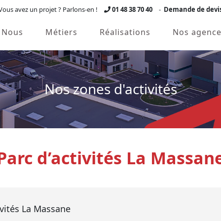
Vous avez un projet ? Parlons-en !
01 48 38 70 40
-
Demande de devi
Nous
Métiers
Réalisations
Nos agence
Nos zones d'activités
Parc d’activités La Massan
tivités La Massane