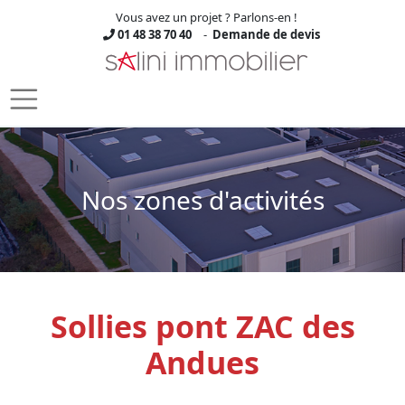
Vous avez un projet ? Parlons-en !
01 48 38 70 40
-
Demande de devis
Skip to main content
Nos zones d'activités
Sollies pont ZAC des
Andues