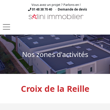
Vous avez un projet ? Parlons-en !
01 48 38 70 40
-
Demande de devis
Skip to main content
Nos zones d'activités
Croix de la Reille