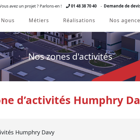
Vous avez un projet ? Parlons-en !
01 48 38 70 40
-
Demande de devi
Nous
Métiers
Réalisations
Nos agence
Nos zones d'activités
ne d’activités Humphry D
ctivités Humphry Davy