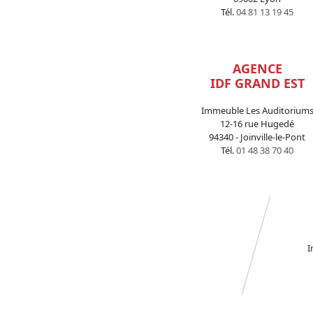
Tél.
04 81 13 19 45
AGENCE
IDF GRAND EST
Immeuble Les Auditorium
12-16 rue Hugedé
94340 - Joinville-le-Pont
Tél.
01 48 38 70 40
I