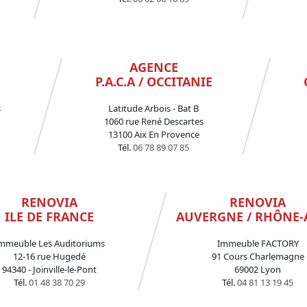
AGENCE
P.A.C.A / OCCITANIE
s
Latitude Arbois - Bat B
1060 rue René Descartes
13100 Aix En Provence
Tél.
06 78 89 07 85
RENOVIA
RENOVIA
ILE DE FRANCE
AUVERGNE / RHÔNE-
mmeuble Les Auditoriums
Immeuble FACTORY
12-16 rue Hugedé
91 Cours Charlemagne
94340 - Joinville-le-Pont
69002 Lyon
Tél.
01 48 38 70 29
Tél.
04 81 13 19 45