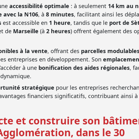
une
accessibilité optimale
: à seulement
14 km au n
 avec la N106
, à
8 minutes
, facilitant ainsi les dé
s
est accessible en
1 heure
, tandis que le
port de Sè
 et de
Marseille
(à
2 heures
) offrent également des o
onibles à la vente
, offrant des
parcelles modulable
des entreprises en développement. Son
emplacement 
’accéder à une
bonification des aides régionales
, f
e dynamique.
rtunité stratégique
pour les entreprises recherchan
 avantages financiers significatifs, contribuant ains
cte et construire son bâtime
 Agglomération, dans le 30