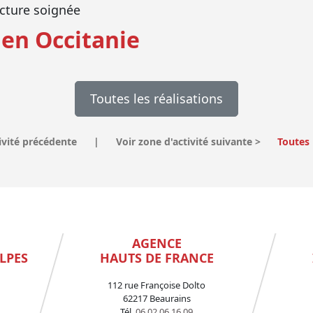
cture soignée
 en Occitanie
Toutes les réalisations
ivité précédente
|
Voir zone d'activité suivante
>
Toutes 
AGENCE
LPES
HAUTS DE FRANCE
112 rue Françoise Dolto
62217 Beaurains
Tél.
06 02 06 16 09