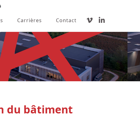
s
s
Carrières
Contact
on du bâtiment