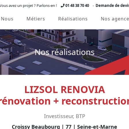
Vous avez un projet ? Parlons-en !
01 48 38 70 40
-
Demande de devi
Nous
Métiers
Réalisations
Nos agence
Nos réalisations
LIZSOL RENOVIA
rénovation + reconstructi
Investisseur, BTP
Croissy Beaubourg | 77 | Seine-et-Marne