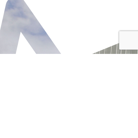
Le Projet
Un projet ventilé sur 2 bâtiments :
Un Parc d’Activité de 1 475 m² décomposé en 5
cellules, développé pour la SCI XAPHIS ;
Le nouveau siège social de SAGA+, d’une surface
de 1 085 m² dont 569 m² de bureaux et 516 m²
de stockage