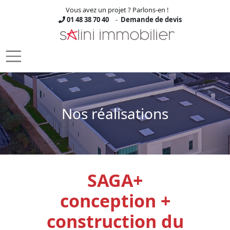
Vous avez un projet ? Parlons-en !
01 48 38 70 40
-
Demande de devis
Skip to main content
Nos réalisations
SAGA+
conception +
construction du