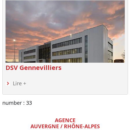
DSV Gennevilliers
Lire +
number : 33
AGENCE
AUVERGNE / RHÔNE-ALPES