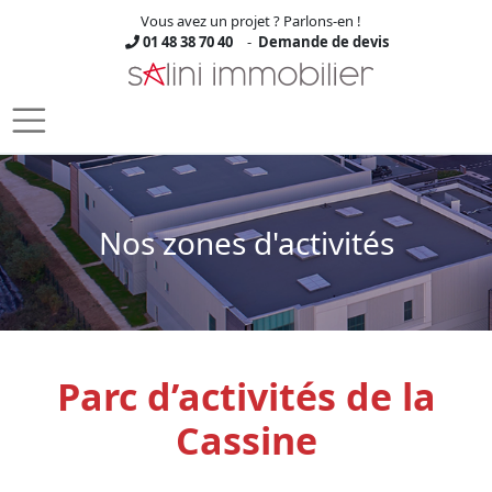
Vous avez un projet ? Parlons-en !
01 48 38 70 40
-
Demande de devis
Skip to main content
Nos zones d'activités
Parc d’activités de la
Cassine