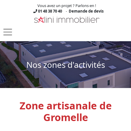
Panneau de gestion des cookies
Vous avez un projet ? Parlons-en !
01 48 38 70 40
-
Demande de devis
Skip to main content
Nos zones d'activités
Zone artisanale de
Gromelle