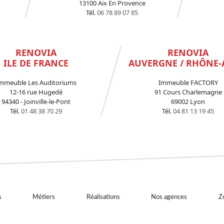
13100 Aix En Provence
Tél.
06 78 89 07 85
RENOVIA
RENOVIA
ILE DE FRANCE
AUVERGNE / RHÔNE-
mmeuble Les Auditoriums
Immeuble FACTORY
12-16 rue Hugedé
91 Cours Charlemagne
94340 - Joinville-le-Pont
69002 Lyon
Tél.
01 48 38 70 29
Tél.
04 81 13 19 45
s
Métiers
Réalisations
Nos agences
Zo